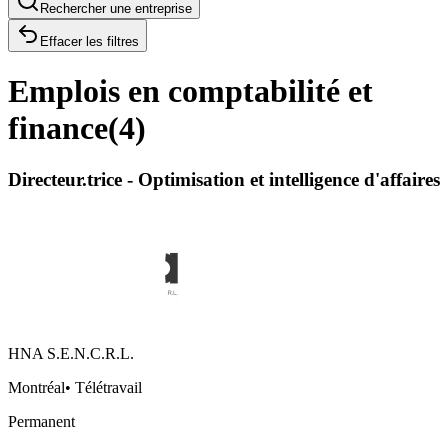
Rechercher une entreprise
Effacer les filtres
Emplois en comptabilité et
finance
(
4
)
Directeur.trice - Optimisation et intelligence d'affaires
HNA S.E.N.C.R.L.
Montréal
•
Télétravail
Permanent