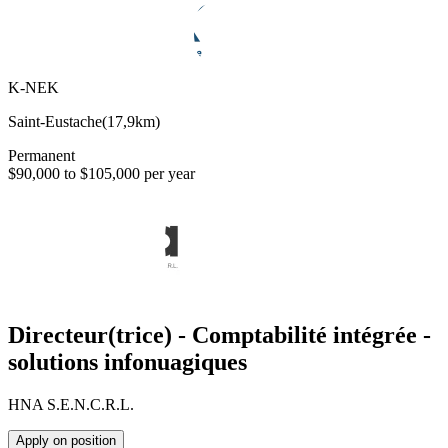
K-NEK
Saint-Eustache
(
17,9km
)
Permanent
$90,000 to $105,000 per year
Directeur(trice) - Comptabilité intégrée -
solutions infonuagiques
HNA S.E.N.C.R.L.
Apply on position