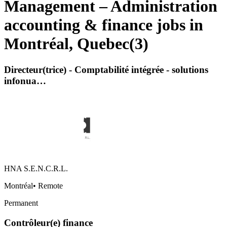
Management – Administration
accounting & finance jobs in
Montréal, Quebec
(
3
)
Directeur(trice) - Comptabilité intégrée - solutions
infonua…
HNA S.E.N.C.R.L.
Montréal
•
Remote
Permanent
Contrôleur(e) finance