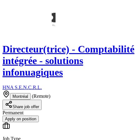
Directeur(trice) - Comptabilité
intégrée - solutions
infonuagiques
HNA S.E.N.C.R.L.
(
Remote
)
Montréal
Share job offer
Permanent
Apply on position
Job Type