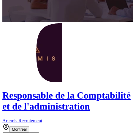
Responsable de la Comptabilité
et de l'administration
Artemis Recrutement
Montréal