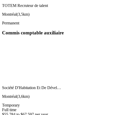
TOTEM Recruteur de talent
Montréal
(
3,5km
)
Permanent
Commis comptable auxiliaire
Société D'Habitation Et De Dével…
Montréal
(
3,6km
)
Temporary
Full time
$55,784 to $67,597 per year