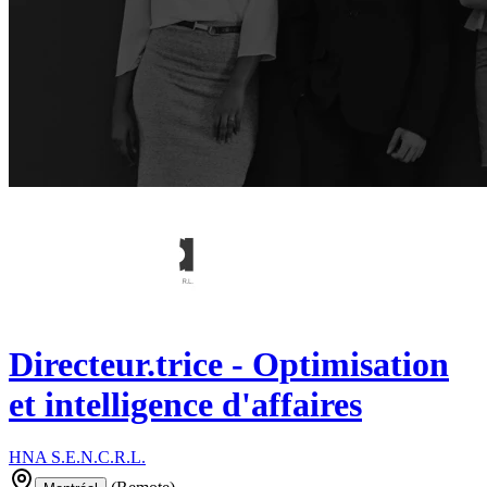
Directeur.trice - Optimisation
et intelligence d'affaires
HNA S.E.N.C.R.L.