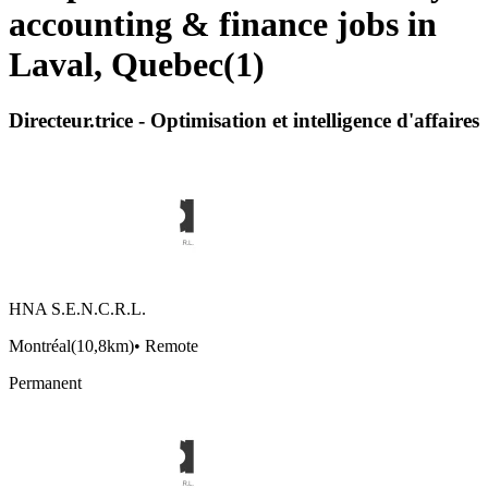
accounting & finance jobs in
Laval, Quebec
(
1
)
Directeur.trice - Optimisation et intelligence d'affaires
HNA S.E.N.C.R.L.
Montréal
(
10,8km
)
•
Remote
Permanent