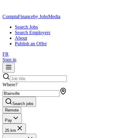
ComptaFinance
by JobsMedia
Search Jobs
Search Employers
About
Publish an Offer
FR
Sign in
Where?
Search jobs
Remote
Pay
25 km