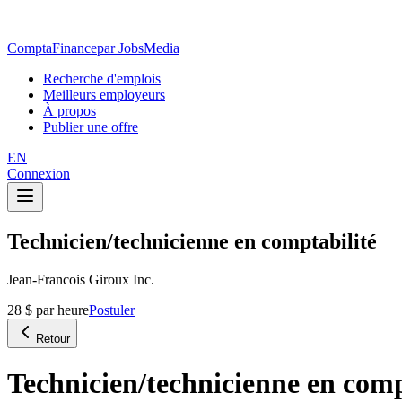
ComptaFinance
par JobsMedia
Recherche d'emplois
Meilleurs employeurs
À propos
Publier une offre
EN
Connexion
Technicien/technicienne en comptabilité
Jean-Francois Giroux Inc.
28 $ par heure
Postuler
Retour
Technicien/technicienne en comp