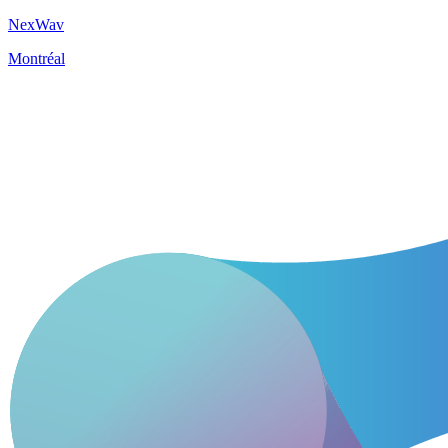
NexWav
Montréal