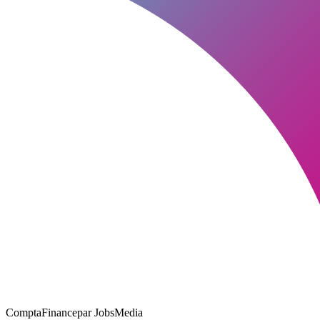
ComptaFinance
par JobsMedia