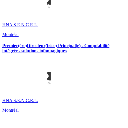
HNA S.E.N.C.R.L.
Montréal
Premier(ère)Directeur(trice) Principal(e) - Comptabilité
intégrée - solutions infonuagiques
HNA S.E.N.C.R.L.
Montréal