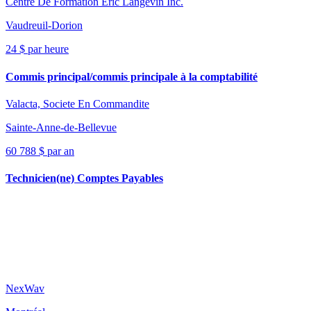
Centre De Formation Eric Langevin Inc.
Vaudreuil-Dorion
24 $ par heure
Commis principal/commis principale à la comptabilité
Valacta, Societe En Commandite
Sainte-Anne-de-Bellevue
60 788 $ par an
Technicien(ne) Comptes Payables
NexWav