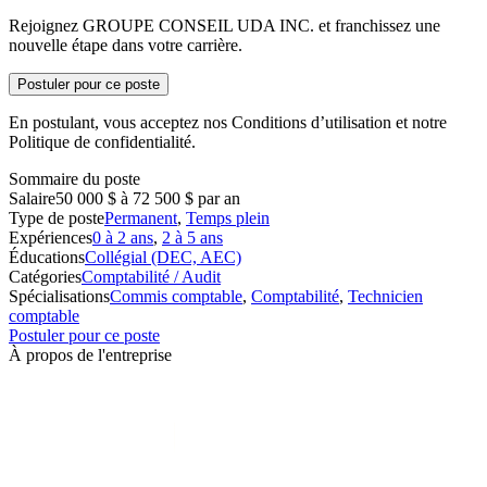
Rejoignez GROUPE CONSEIL UDA INC. et franchissez une
nouvelle étape dans votre carrière.
Postuler pour ce poste
En postulant, vous acceptez nos Conditions d’utilisation et notre
Politique de confidentialité.
Sommaire du poste
Salaire
50 000 $ à 72 500 $ par an
Type de poste
Permanent
,
Temps plein
Expériences
0 à 2 ans
,
2 à 5 ans
Éducations
Collégial (DEC, AEC)
Catégories
Comptabilité / Audit
Spécialisations
Commis comptable
,
Comptabilité
,
Technicien
comptable
Postuler pour ce poste
À propos de l'entreprise