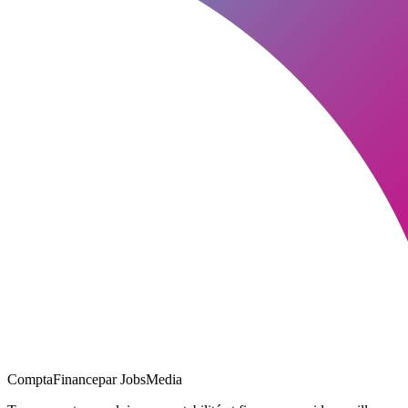
ComptaFinance
par JobsMedia