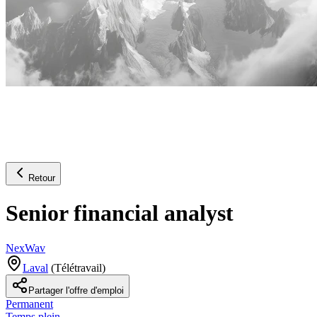
Retour
Senior financial analyst
NexWav
Laval
(
Télétravail
)
Partager l'offre d'emploi
Permanent
Temps plein