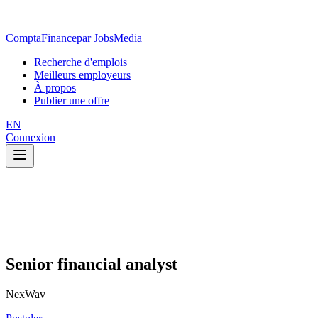
ComptaFinance
par JobsMedia
Recherche d'emplois
Meilleurs employeurs
À propos
Publier une offre
EN
Connexion
Senior financial analyst
NexWav