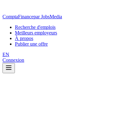
ComptaFinance
par JobsMedia
Recherche d'emplois
Meilleurs employeurs
À propos
Publier une offre
EN
Connexion