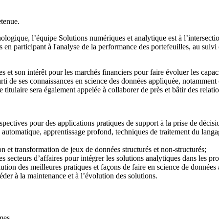
etenue.
logique, l’équipe Solutions numériques et analytique est à l’intersectio
s en participant à l'analyse de la performance des portefeuilles, au suivi
es et son intérêt pour les marchés financiers pour faire évoluer les cap
parti de ses connaissances en science des données appliquée, notamment 
 titulaire sera également appelée à collaborer de près et bâtir des relat
pectives pour des applications pratiques de support à la prise de décisi
utomatique, apprentissage profond, techniques de traitement du langage,
on et transformation de jeux de données structurés et non-structurés;
s secteurs d’affaires pour intégrer les solutions analytiques dans les pr
ution des meilleures pratiques et façons de faire en science de données
éder à la maintenance et à l’évolution des solutions.
èmes