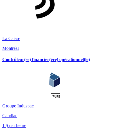
La Caisse
Montréal
Contrôleur(se) financier(ère) opérationnel(le)
Groupe Induspac
Candiac
1 $ par heure