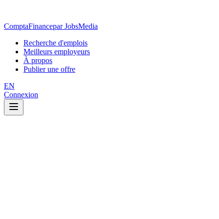
ComptaFinance
par JobsMedia
Recherche d'emplois
Meilleurs employeurs
À propos
Publier une offre
EN
Connexion