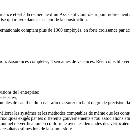
nance et est à la recherche d’un Assistant-Contrôleur pour notre client s
rise qui œuvre dans le secteur de la construction.
ternationale comptant plus de 1000 employés, en forte croissance par a
ion, Assurances complètes, 4 semaines de vacances, Réer collectif avec p
isions de l'entreprise;
r le suivi;
ptes de l'actif et du passif afin d'assurer un haut degré de précision da
liorer les systèmes et les méthodes comptables de même que les contrôl
ériodiques exigés par les différents gouvernements et/ou associations afi
r annuel de vérification en conformité avec les demandes des vérificateurs
 résultats estimés lors de la soumission;