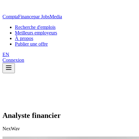
ComptaFinance
par JobsMedia
Recherche d'emplois
Meilleurs employeurs
À propos
Publier une offre
EN
Connexion
Analyste financier
NexWav