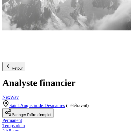
Retour
Analyste financier
NexWav
Saint-Augustin-de-Desmaures
(
Télétravail
)
Partager l'offre d'emploi
Permanent
Temps plein
2 à 5 ans