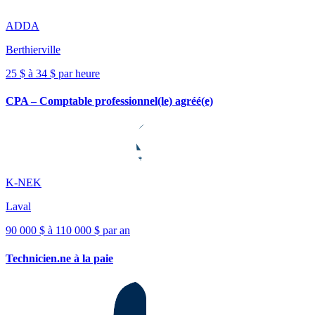
ADDA
Berthierville
25 $ à 34 $ par heure
CPA – Comptable professionnel(le) agréé(e)
K-NEK
Laval
90 000 $ à 110 000 $ par an
Technicien.ne à la paie