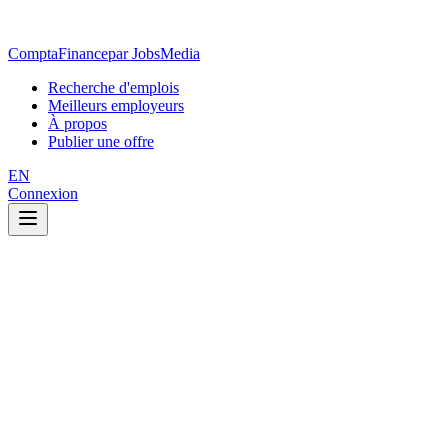
ComptaFinance
par JobsMedia
Recherche d'emplois
Meilleurs employeurs
À propos
Publier une offre
EN
Connexion