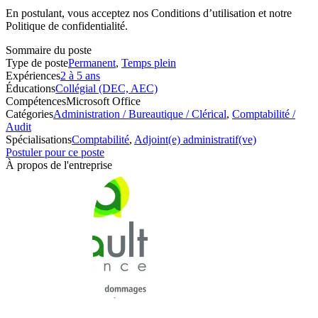
En postulant, vous acceptez nos Conditions d’utilisation et notre
Politique de confidentialité.
Sommaire du poste
Type de poste
Permanent
,
Temps plein
Expériences
2 à 5 ans
Éducations
Collégial (DEC, AEC)
Compétences
Microsoft Office
Catégories
Administration / Bureautique / Clérical
,
Comptabilité /
Audit
Spécialisations
Comptabilité
,
Adjoint(e) administratif(ve)
Postuler pour ce poste
À propos de l'entreprise