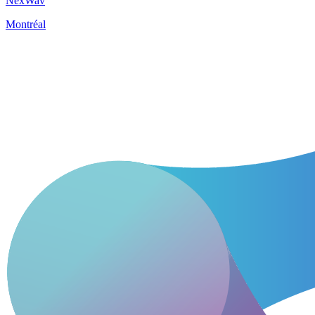
NexWav
Montréal