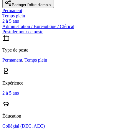
Partager l'offre d'emploi
Permanent
Temps plein
2 à 5 ans
Administration / Bureautique / Clérical
Postuler pour ce poste
Type de poste
Permanent
,
Temps plein
Expérience
2 à 5 ans
Éducation
Collégial (DEC, AEC)