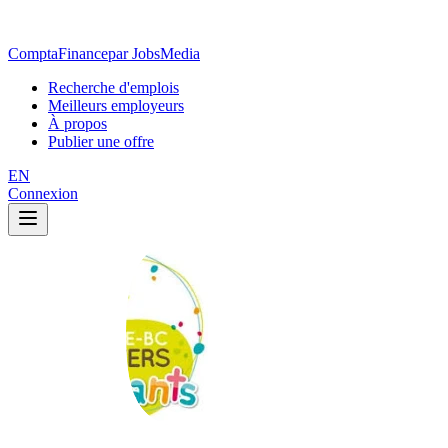
ComptaFinance
par JobsMedia
Recherche d'emplois
Meilleurs employeurs
À propos
Publier une offre
EN
Connexion