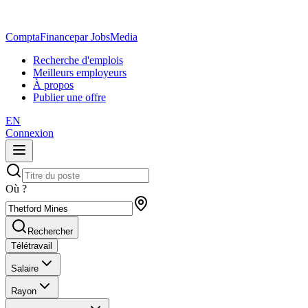
ComptaFinance
par JobsMedia
Recherche d'emplois
Meilleurs employeurs
À propos
Publier une offre
EN
Connexion
Où ?
Rechercher
Télétravail
Salaire
Rayon