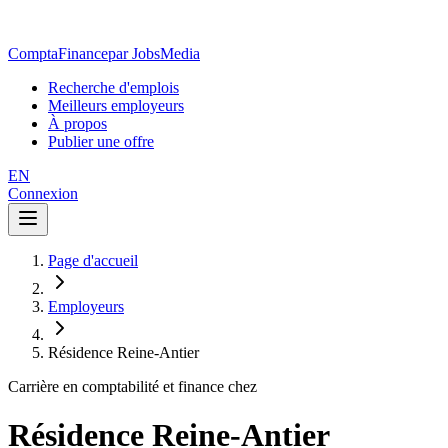
ComptaFinance
par JobsMedia
Recherche d'emplois
Meilleurs employeurs
À propos
Publier une offre
EN
Connexion
Page d'accueil
Employeurs
Résidence Reine-Antier
Carrière en comptabilité et finance chez
Résidence Reine-Antier