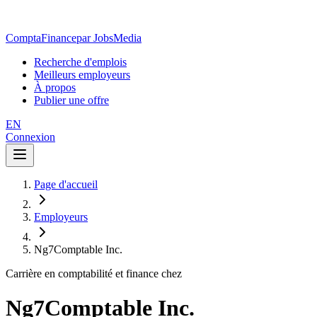
ComptaFinance
par JobsMedia
Recherche d'emplois
Meilleurs employeurs
À propos
Publier une offre
EN
Connexion
Page d'accueil
Employeurs
Ng7Comptable Inc.
Carrière en comptabilité et finance chez
Ng7Comptable Inc.