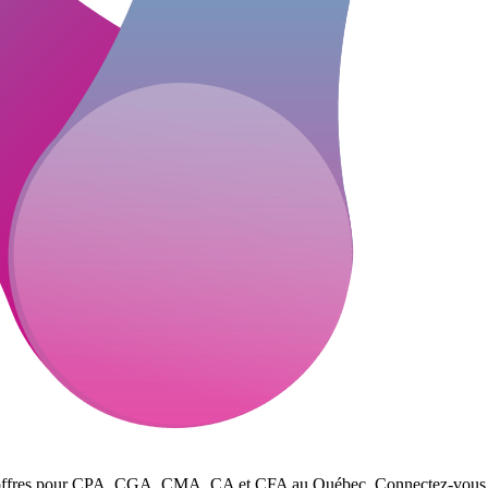
s offres pour CPA, CGA, CMA, CA et CFA au Québec. Connectez-vous avec