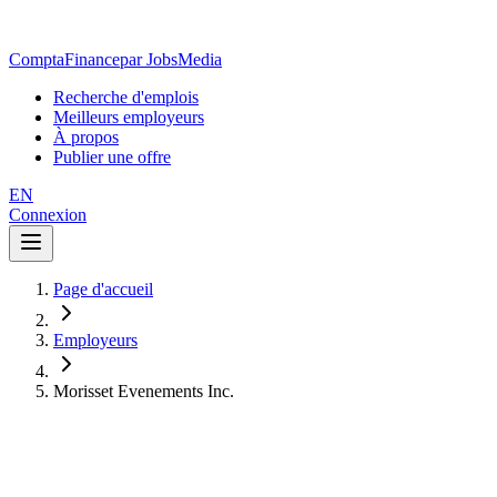
ComptaFinance
par JobsMedia
Recherche d'emplois
Meilleurs employeurs
À propos
Publier une offre
EN
Connexion
Page d'accueil
Employeurs
Morisset Evenements Inc.