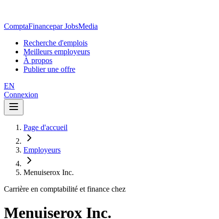
ComptaFinance
par JobsMedia
Recherche d'emplois
Meilleurs employeurs
À propos
Publier une offre
EN
Connexion
Page d'accueil
Employeurs
Menuiserox Inc.
Carrière en comptabilité et finance chez
Menuiserox Inc.