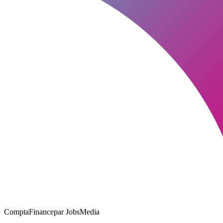
ComptaFinance
par JobsMedia