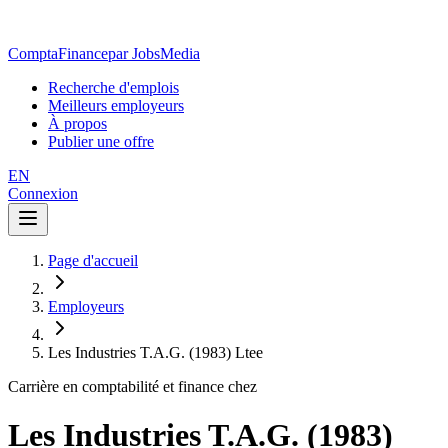
ComptaFinance
par JobsMedia
Recherche d'emplois
Meilleurs employeurs
À propos
Publier une offre
EN
Connexion
Page d'accueil
Employeurs
Les Industries T.A.G. (1983) Ltee
Carrière en comptabilité et finance chez
Les Industries T.A.G. (1983)