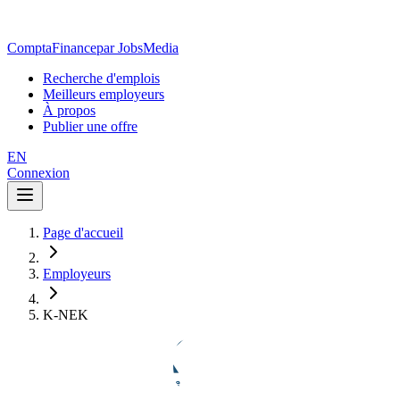
ComptaFinance
par JobsMedia
Recherche d'emplois
Meilleurs employeurs
À propos
Publier une offre
EN
Connexion
Page d'accueil
Employeurs
K-NEK