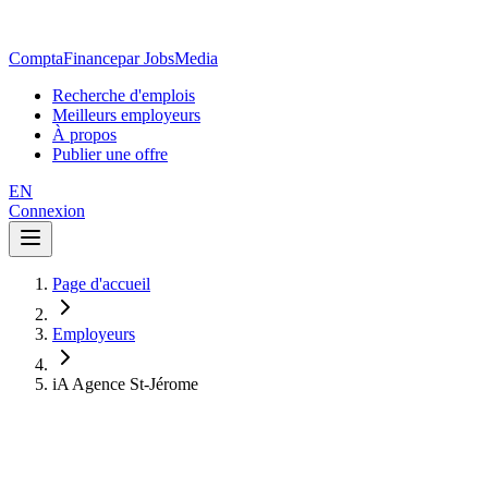
ComptaFinance
par JobsMedia
Recherche d'emplois
Meilleurs employeurs
À propos
Publier une offre
EN
Connexion
Page d'accueil
Employeurs
iA Agence St-Jérome