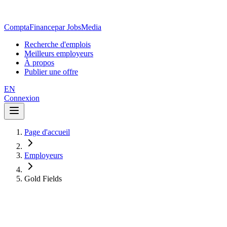
ComptaFinance
par JobsMedia
Recherche d'emplois
Meilleurs employeurs
À propos
Publier une offre
EN
Connexion
Page d'accueil
Employeurs
Gold Fields