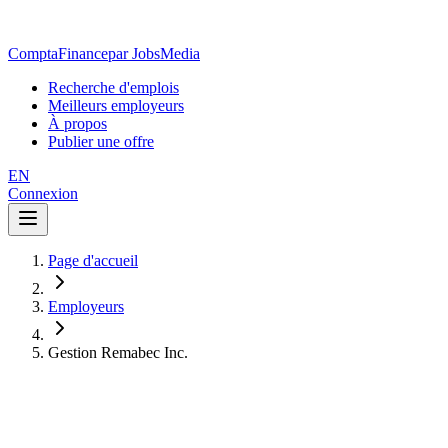
ComptaFinance
par JobsMedia
Recherche d'emplois
Meilleurs employeurs
À propos
Publier une offre
EN
Connexion
Page d'accueil
Employeurs
Gestion Remabec Inc.