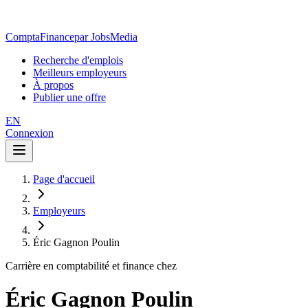
ComptaFinance
par JobsMedia
Recherche d'emplois
Meilleurs employeurs
À propos
Publier une offre
EN
Connexion
Page d'accueil
Employeurs
Éric Gagnon Poulin
Carrière en comptabilité et finance chez
Éric Gagnon Poulin