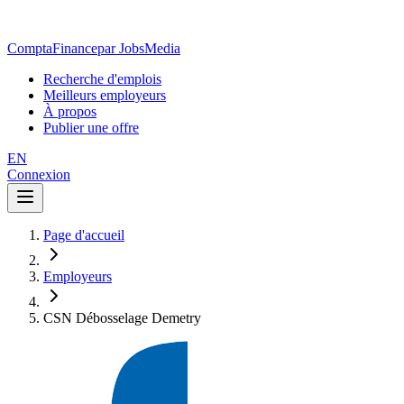
ComptaFinance
par JobsMedia
Recherche d'emplois
Meilleurs employeurs
À propos
Publier une offre
EN
Connexion
Page d'accueil
Employeurs
CSN Débosselage Demetry