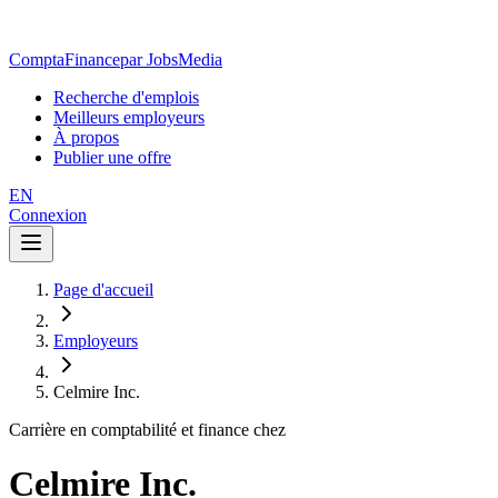
ComptaFinance
par JobsMedia
Recherche d'emplois
Meilleurs employeurs
À propos
Publier une offre
EN
Connexion
Page d'accueil
Employeurs
Celmire Inc.
Carrière en comptabilité et finance chez
Celmire Inc.