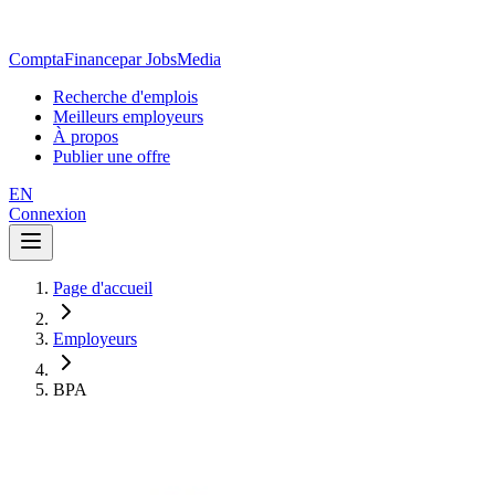
ComptaFinance
par JobsMedia
Recherche d'emplois
Meilleurs employeurs
À propos
Publier une offre
EN
Connexion
Page d'accueil
Employeurs
BPA