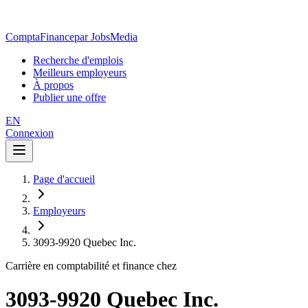
ComptaFinance
par JobsMedia
Recherche d'emplois
Meilleurs employeurs
À propos
Publier une offre
EN
Connexion
Page d'accueil
Employeurs
3093-9920 Quebec Inc.
Carrière en comptabilité et finance chez
3093-9920 Quebec Inc.