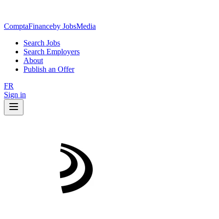
ComptaFinance
by JobsMedia
Search Jobs
Search Employers
About
Publish an Offer
FR
Sign in