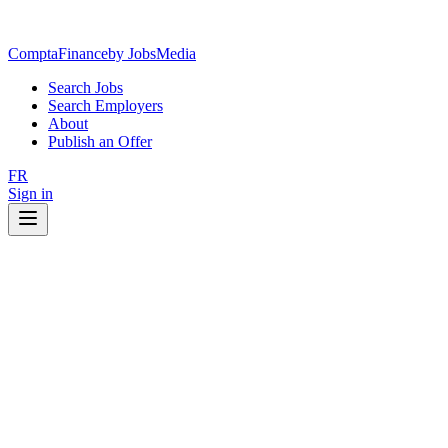
ComptaFinance
by JobsMedia
Search Jobs
Search Employers
About
Publish an Offer
FR
Sign in