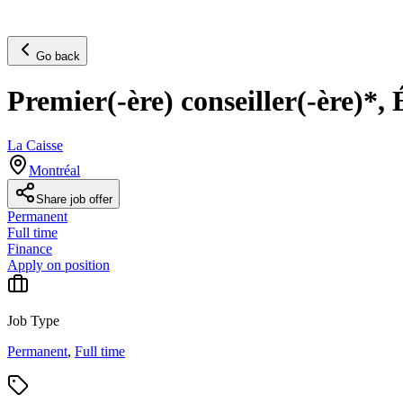
Go back
Premier(-ère) conseiller(-ère)*,
La Caisse
Montréal
Share job offer
Permanent
Full time
Finance
Apply on position
Job Type
Permanent
,
Full time