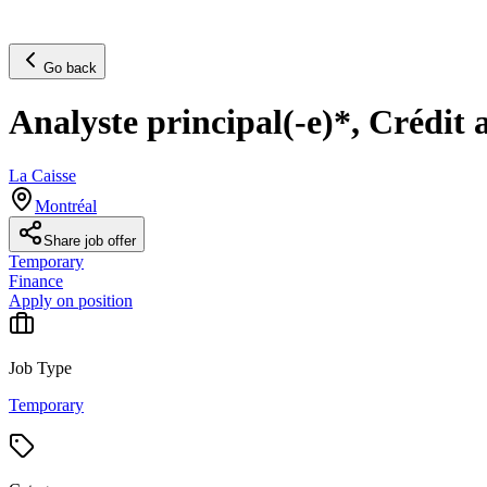
Go back
Analyste principal(-e)*, Crédit 
La Caisse
Montréal
Share job offer
Temporary
Finance
Apply on position
Job Type
Temporary