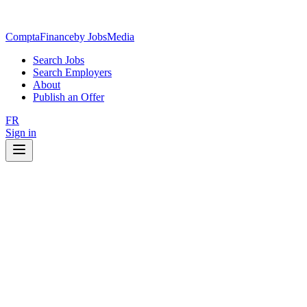
ComptaFinance
by JobsMedia
Search Jobs
Search Employers
About
Publish an Offer
FR
Sign in