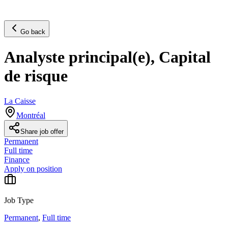
Go back
Analyste principal(e), Capital
de risque
La Caisse
Montréal
Share job offer
Permanent
Full time
Finance
Apply on position
Job Type
Permanent
,
Full time