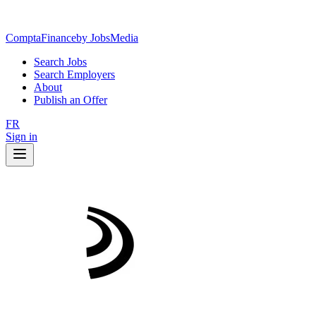
ComptaFinance
by JobsMedia
Search Jobs
Search Employers
About
Publish an Offer
FR
Sign in