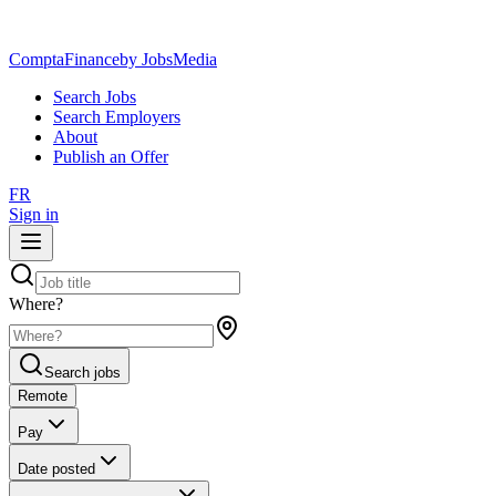
ComptaFinance
by JobsMedia
Search Jobs
Search Employers
About
Publish an Offer
FR
Sign in
Where?
Search jobs
Remote
Pay
Date posted