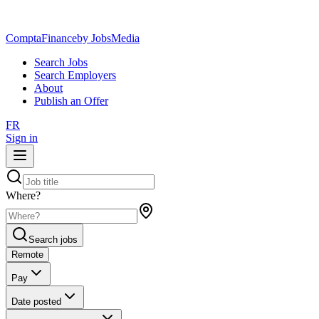
ComptaFinance
by JobsMedia
Search Jobs
Search Employers
About
Publish an Offer
FR
Sign in
Where?
Search jobs
Remote
Pay
Date posted